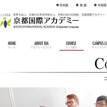
ことばは、世界を結ぶ。京都の日本語学校なら、学術の街の伝統校、京都国際アカデミー