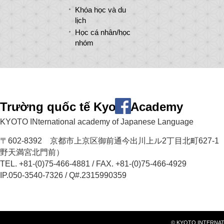
Khóa học và du
lịch
Học cá nhân/học
nhóm
Trường quốc tế Kyoto Academy
KYOTO INternational academy of Japanese Language
〒602-8392 京都市上京区御前通今出川上ル2丁目北町627-1
野天満宮北門前）
TEL. +81-(0)75-466-4881 / FAX. +81-(0)75-466-4929
IP.050-3540-7326 / Q#.2315990359
© KYOTO INTERNATI