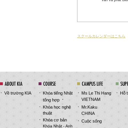
スクールカレンダーはこちら
Về trường KIA
Khóa tiếng Nhật
Ms Le Thi Hang
Hỗ 
・
VIETNAM
tổng hợp
Khóa học nghệ
Mr.Kaku
thuật
CHINA
Khóa cơ bản
Cuộc sống
Khóa Nhật - Anh